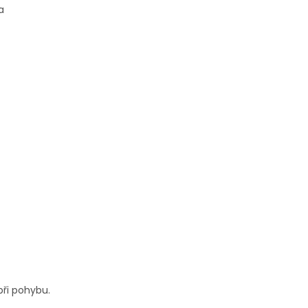
a
při pohybu.