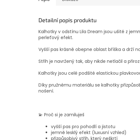
Detailní popis produktu
Kalhotky v odstínu Lila Dream jsou ušité z jemn
perleťový efekt.
Vyšší pas krásně obepne oblast bříška a drží na
Střih je navržený tak, aby nikde netlačil a přiro
Kalhotky jsou celé podšité elastickou plavkovo
Díky pružnému materiálu se kalhotky přizpůsob
nošení.
💫 Proč si je zamiluješ
vyšší pas pro pohodlí a jistotu
jemně lesklý efekt (luxusní vzhled)
přizpůsobivý střih, který neškrtí