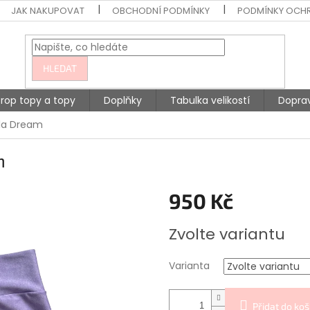
JAK NAKUPOVAT
OBCHODNÍ PODMÍNKY
PODMÍNKY OCH
HLEDAT
rop topy a topy
Doplňky
Tabulka velikostí
Doprav
ila Dream
m
950 Kč
Měrná
Zvolte variantu
cena:
Varianta
Přidat do koš