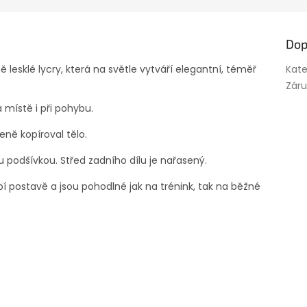
Dop
ě lesklé lycry, která na světle vytváří elegantní, téměř
Kate
Zár
 místě i při pohybu.
zeně kopíroval tělo.
u podšívkou. Střed zadního dílu je nařasený.
í postavě a jsou pohodlné jak na trénink, tak na běžné