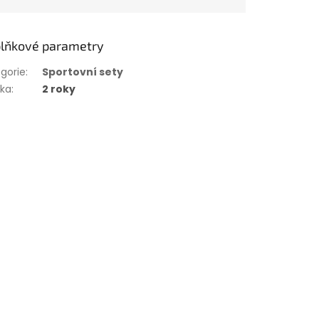
lňkové parametry
gorie
:
Sportovní sety
uka
:
2 roky