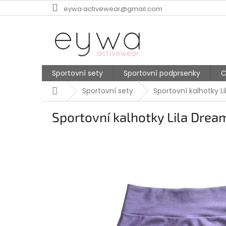
Přejít
eywa.activewear@gmail.com
na
obsah
Sportovní sety
Sportovní podprsenky
C
Domů
Sportovní sety
Sportovní kalhotky L
Sportovní kalhotky Lila Drea